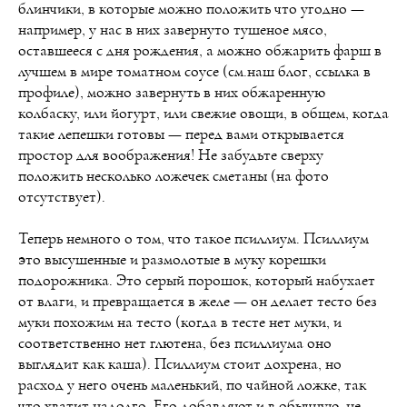
блинчики, в которые можно положить что угодно —
например, у нас в них завернуто тушеное мясо,
оставшееся с дня рождения, а можно обжарить фарш в
лучшем в мире томатном соусе (см.наш блог, ссылка в
профиле), можно завернуть в них обжаренную
колбаску, или йогурт, или свежие овощи, в общем, когда
такие лепешки готовы — перед вами открывается
простор для воображения! Не забудьте сверху
положить несколько ложечек сметаны (на фото
отсутствует).
Теперь немного о том, что такое псиллиум. Псиллиум
это высушенные и размолотые в муку корешки
подорожника. Это серый порошок, который набухает
от влаги, и превращается в желе — он делает тесто без
муки похожим на тесто (когда в тесте нет муки, и
соответственно нет глютена, без псиллиума оно
выглядит как каша). Псиллиум стоит дохрена, но
расход у него очень маленький, по чайной ложке, так
что хватит надолго. Его добавляют и в обычную, не