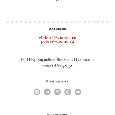
Для связи:
violetta@viomio.ru
peter@viomio.ru
© Пётр Карасёв и Виолетта Пудовкина
Санкт-Петербург
Мы в соц.сетях:
сайт от vigbo